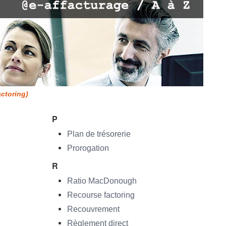
actoring)
P
Plan de trésorerie
Prorogation
R
Ratio MacDonough
Recourse factoring
Recouvrement
Règlement direct