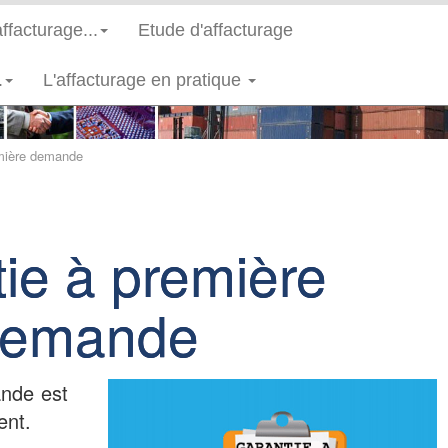
(current)
affacturage...
Etude d'affacturage
.
L'affacturage en pratique
mière demande
ie à première
emande
ande est
ent.