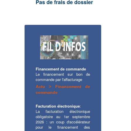
Pas de frais de dossier
Financement de commande
Le financement sur bon de
commande par l'affacturage
Actu > Financement de
commande
Facturation électronique
:
La facturation électronique
obligatoire au 1er septembre
2026 : un coup d'accélérateur
pour le financement des