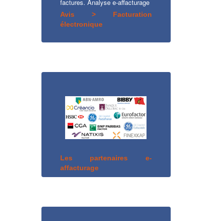
factures. Analyse e-affacturage
Avis > Facturation
électronique
Les partenaires e-
affacturage